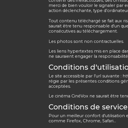
contenir des inexactitudes, des omissi
merci de bien vouloir le signaler par
action déclenchante, type d’ordinateur e
Tout contenu téléchargé se fait aux ri
saurait être tenu responsable d'un qu
consécutives au téléchargement.
Les photos sont non contractuelles.
Les liens hypertextes mis en place dan
ne sauraient engager la responsabilit
Conditions d'utilisatio
Le site accessible par l'url suivante : ht
régie par les présentes conditions géné
acceptées.
Le cinéma CinéVox ne saurait être ten
Conditions de service 
Pour un meilleur confort d'utilisati
comme Firefox, Chrome, Safari...