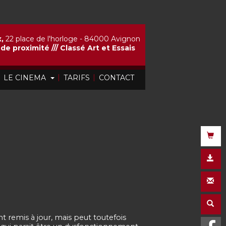
,
22 place de l'horloge - 84000 Avignon
de proximité ///
Classé Art et Essais
|
|
|
LE CINEMA
TARIFS
CONTACT
t remis à jour, mais peut toutefois