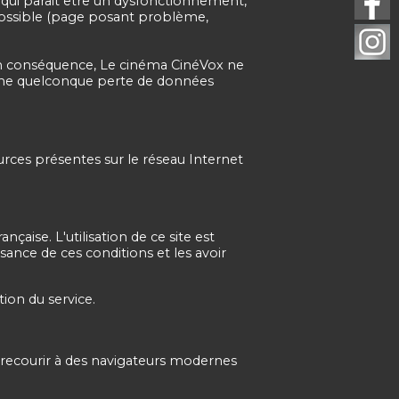
e qui parait être un dysfonctionnement,
 possible (page posant problème,
é. En conséquence, Le cinéma CinéVox ne
d'une quelconque perte de données
urces présentes sur le réseau Internet
rançaise. L'utilisation de ce site est
ssance de ces conditions et les avoir
ion du service.
 recourir à des navigateurs modernes