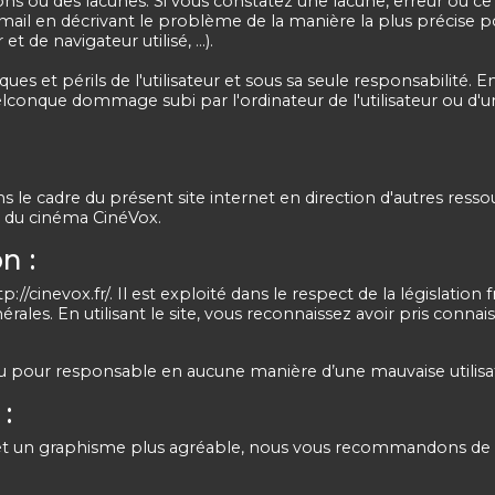
ons ou des lacunes. Si vous constatez une lacune, erreur ou c
 email en décrivant le problème de la manière la plus précise
t de navigateur utilisé, …).
sques et périls de l'utilisateur et sous sa seule responsabilit
elconque dommage subi par l'ordinateur de l'utilisateur ou 
s le cadre du présent site internet en direction d'autres resso
é du cinéma CinéVox.
n :
tp://cinevox.fr/. Il est exploité dans le respect de la législation f
rales. En utilisant le site, vous reconnaissez avoir pris connai
u pour responsable en aucune manière d’une mauvaise utilisat
:
on et un graphisme plus agréable, nous vous recommandons de