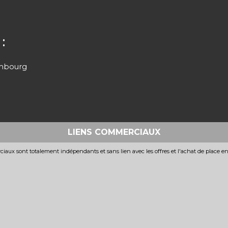
:
xembourg
LIENS COMMERCIAUX
iaux sont totalement indépendants et sans lien avec les offres et l'achat de place e