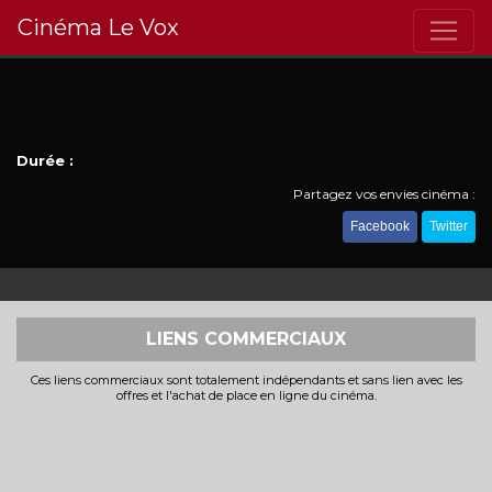
Cinéma Le Vox
Durée :
Partagez vos envies cinéma :
Facebook
Twitter
LIENS COMMERCIAUX
Ces liens commerciaux sont totalement indépendants et sans lien avec les
offres et l'achat de place en ligne du cinéma.