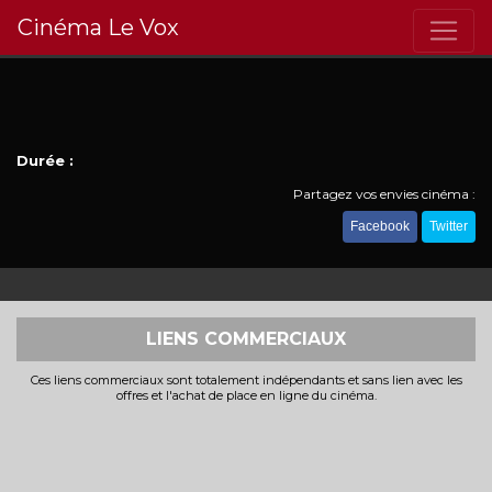
Cinéma Le Vox
Durée :
Partagez vos envies cinéma :
Facebook
Twitter
LIENS COMMERCIAUX
Ces liens commerciaux sont totalement indépendants et sans lien avec les
offres et l'achat de place en ligne du cinéma.