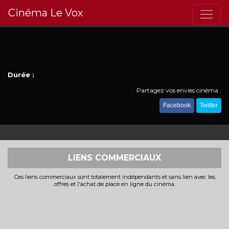
Cinéma Le Vox
Durée :
Partagez vos envies cinéma :
Facebook
Twitter
LIENS COMMERCIAUX
Ces liens commerciaux sont totalement indépendants et sans lien avec les
offres et l'achat de place en ligne du cinéma.