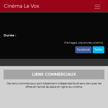
Cinéma Le Vox
Durée :
Partagez vos envies cinéma :
Facebook
Twitter
LIENS COMMERCIAUX
Ces liens commerciaux sont totalement indépendants et sans lien avec les
offres et l'achat de place en ligne du cinéma.