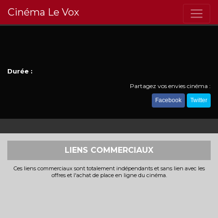
Cinéma Le Vox
Durée :
Partagez vos envies cinéma :
Facebook
Twitter
LIENS COMMERCIAUX
Ces liens commerciaux sont totalement indépendants et sans lien avec les
offres et l'achat de place en ligne du cinéma.