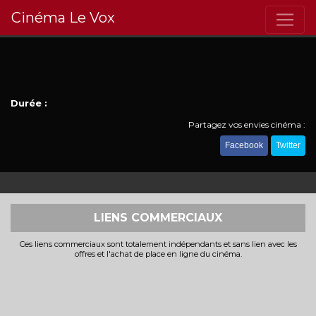
Cinéma Le Vox
Durée :
Partagez vos envies cinéma :
Facebook
Twitter
LIENS COMMERCIAUX
Ces liens commerciaux sont totalement indépendants et sans lien avec les
offres et l'achat de place en ligne du cinéma.