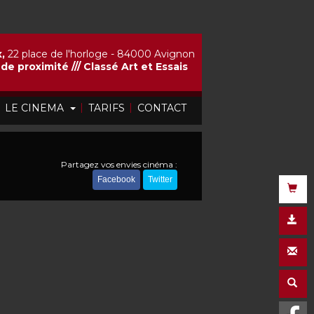
,
22 place de l'horloge - 84000 Avignon
de proximité ///
Classé Art et Essais
|
|
|
LE CINEMA
TARIFS
CONTACT
Partagez vos envies cinéma :
Facebook
Twitter