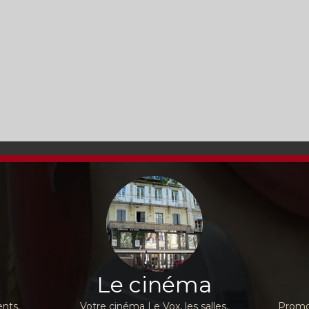
Le cinéma
nts,
Votre cinéma Le Vox, les salles,
Promot