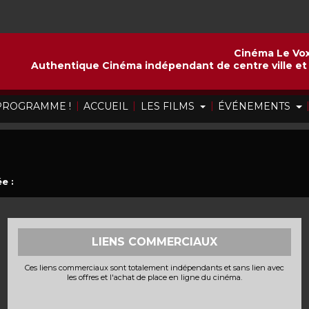
Cinéma Le Vox
Authentique Cinéma indépendant de centre ville et 
|
|
|
 PROGRAMME !
ACCUEIL
LES FILMS
ÉVÉNEMENTS
e :
LIENS COMMERCIAUX
Ces liens commerciaux sont totalement indépendants et sans lien avec
les offres et l'achat de place en ligne du cinéma.