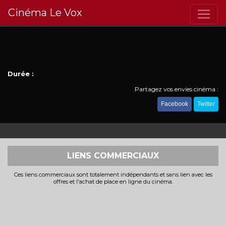
Cinéma Le Vox
Durée :
Partagez vos envies cinéma :
Facebook
Twitter
LIENS COMMERCIAUX
Ces liens commerciaux sont totalement indépendants et sans lien avec les
offres et l'achat de place en ligne du cinéma.