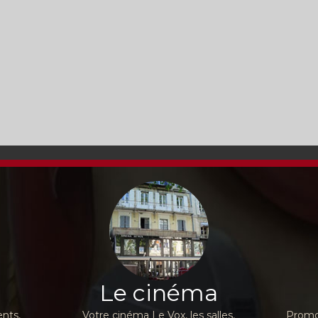
Le cinéma
nts,
Votre cinéma Le Vox, les salles,
Promot