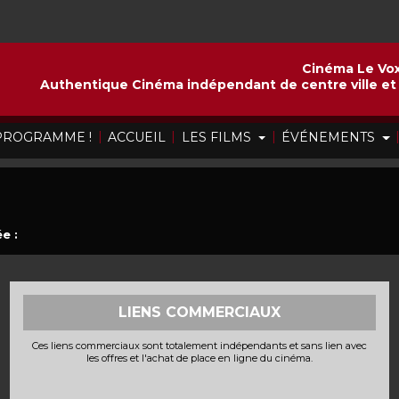
Cinéma Le Vox
Authentique Cinéma indépendant de centre ville et 
|
|
|
 PROGRAMME !
ACCUEIL
LES FILMS
ÉVÉNEMENTS
e :
LIENS COMMERCIAUX
Ces liens commerciaux sont totalement indépendants et sans lien avec
les offres et l'achat de place en ligne du cinéma.