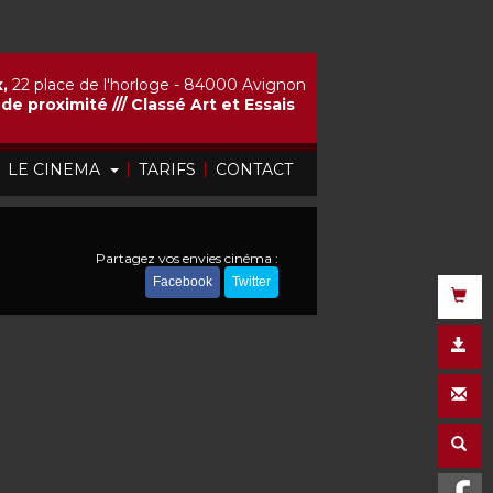
,
22 place de l'horloge - 84000 Avignon
de proximité ///
Classé Art et Essais
|
|
|
LE CINEMA
TARIFS
CONTACT
Partagez vos envies cinéma :
Facebook
Twitter