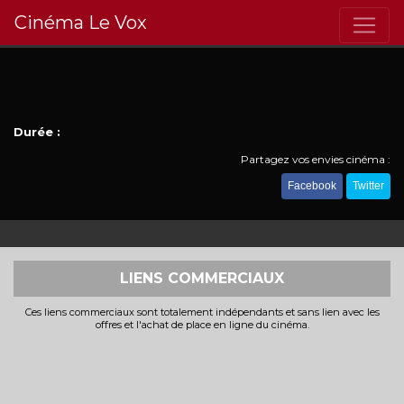
Cinéma Le Vox
Durée :
Partagez vos envies cinéma :
Facebook
Twitter
LIENS COMMERCIAUX
Ces liens commerciaux sont totalement indépendants et sans lien avec les
offres et l'achat de place en ligne du cinéma.