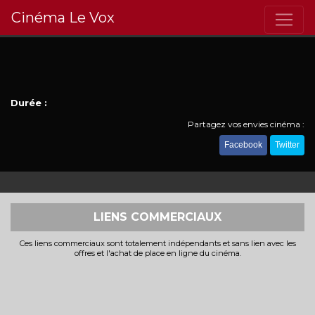
Cinéma Le Vox
Durée :
Partagez vos envies cinéma :
Facebook
Twitter
LIENS COMMERCIAUX
Ces liens commerciaux sont totalement indépendants et sans lien avec les
offres et l'achat de place en ligne du cinéma.