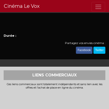
Cinéma Le Vox
Durée :
Partagez vos envies cinéma :
Facebook
Twitter
LIENS COMMERCIAUX
Ces liens commerciaux sont totalement indépendants et sans lien avec les
offres et l'achat de place en ligne du cinéma.