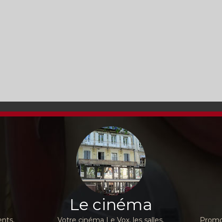
Le cinéma
nts,
Votre cinéma Le Vox, les salles,
Promot