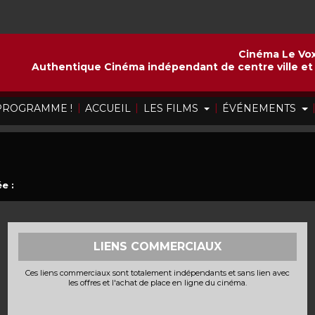
Cinéma Le Vox
Authentique Cinéma indépendant de centre ville et 
|
|
|
 PROGRAMME !
ACCUEIL
LES FILMS
ÉVÉNEMENTS
e :
LIENS COMMERCIAUX
Ces liens commerciaux sont totalement indépendants et sans lien avec
les offres et l'achat de place en ligne du cinéma.