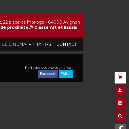
,
22 place de l'horloge - 84000 Avignon
de proximité ///
Classé Art et Essais
|
|
|
LE CINEMA
TARIFS
CONTACT
Partagez vos envies cinéma :
Facebook
Twitter