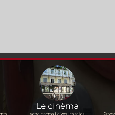
Le cinéma
nts,
Votre cinéma Le Vox, les salles,
Promot