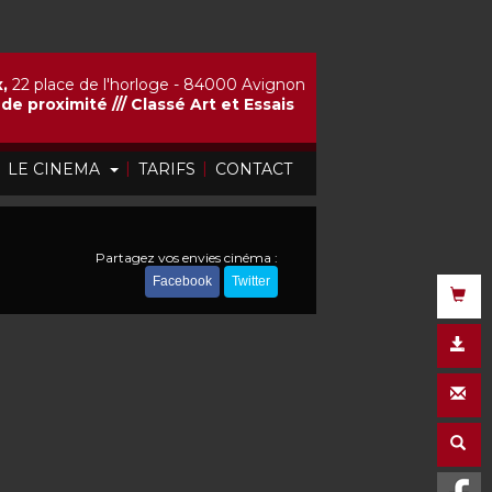
,
22 place de l'horloge - 84000 Avignon
de proximité ///
Classé Art et Essais
|
|
|
LE CINEMA
TARIFS
CONTACT
Partagez vos envies cinéma :
Facebook
Twitter