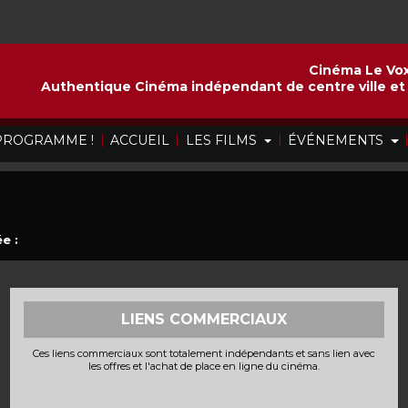
Cinéma Le Vox
Authentique Cinéma indépendant de centre ville et 
|
|
|
 PROGRAMME !
ACCUEIL
LES FILMS
ÉVÉNEMENTS
e :
LIENS COMMERCIAUX
Ces liens commerciaux sont totalement indépendants et sans lien avec
les offres et l'achat de place en ligne du cinéma.