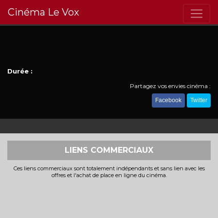
Cinéma Le Vox
Durée :
Partagez vos envies cinéma :
Facebook
Twitter
LIENS COMMERCIAUX
Ces liens commerciaux sont totalement indépendants et sans lien avec les
offres et l'achat de place en ligne du cinéma.