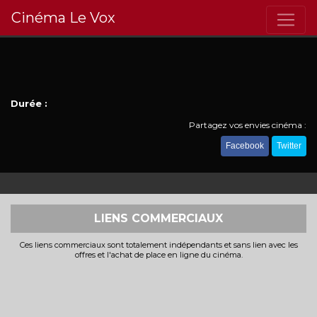
Cinéma Le Vox
Durée :
Partagez vos envies cinéma :
Facebook
Twitter
LIENS COMMERCIAUX
Ces liens commerciaux sont totalement indépendants et sans lien avec les
offres et l'achat de place en ligne du cinéma.