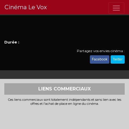
Cinéma Le Vox
Durée :
Partagez vos envies cinéma :
Facebook
Twitter
LIENS COMMERCIAUX
Ces liens commerciaux sont totalement indépendants et sans lien avec les
offres et l'achat de place en ligne du cinéma.