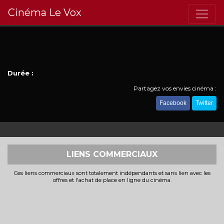
Cinéma Le Vox
Durée :
Partagez vos envies cinéma :
Facebook
Twitter
LIENS COMMERCIAUX
Ces liens commerciaux sont totalement indépendants et sans lien avec les
offres et l'achat de place en ligne du cinéma.