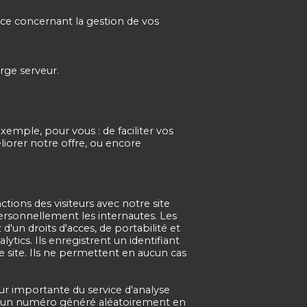
nce concernant la gestion de vos
rge serveur.
emple, pour vous : de faciliter vos
liorer notre offre, ou encore
tions des visiteurs avec notre site
ersonnellement les internautes. Les
'un droits d'acces, de portabilité et
tics. Ils enregistrent un identifiant
 le site. Ils ne permettent en aucun cas
ur importante du service d'analyse
uant un numéro généré aléatoirement en