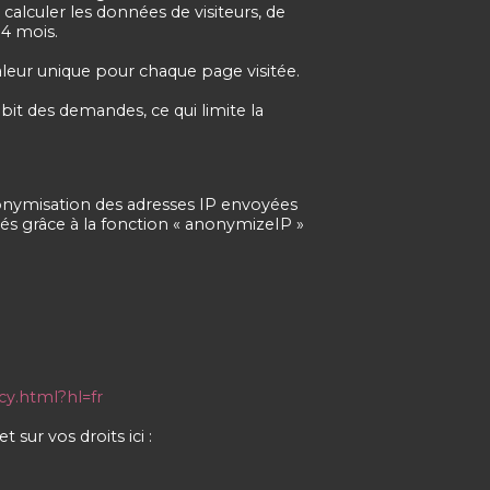
 calculer les données de visiteurs, de
14 mois.
aleur unique pour chaque page visitée.
ébit des demandes, ce qui limite la
onymisation des adresses IP envoyées
cés grâce à la fonction « anonymizeIP »
acy.html?hl=fr
sur vos droits ici :