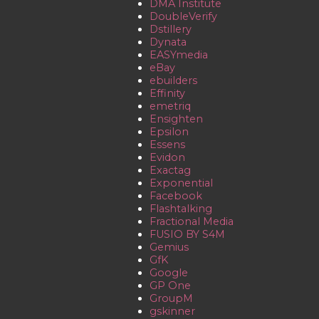
DMA Institute
DoubleVerify
Dstillery
Dynata
EASYmedia
eBay
ebuilders
Effinity
emetriq
Ensighten
Epsilon
Essens
Evidon
Exactag
Exponential
Facebook
Flashtalking
Fractional Media
FUSIO BY S4M
Gemius
GfK
Google
GP One
GroupM
gskinner