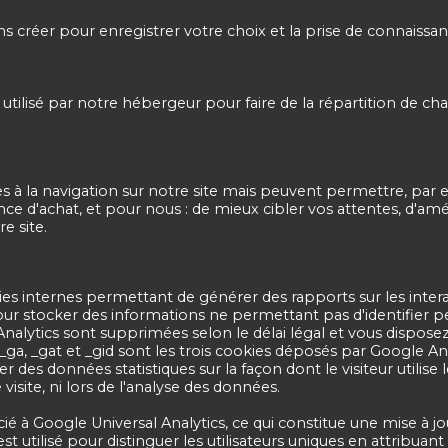
 créer pour enregistrer votre choix et la prise de connaissa
tilisé par notre hébergeur pour faire de la répartition de cha
 à la navigation sur notre site mais peuvent permettre, par ex
ce d'achat, et pour nous : de mieux cibler vos attentes, d'amé
e site.
ies internes permettant de générer des rapports sur les interac
our stocker des informations ne permettant pas d'identifier p
lytics sont supprimées selon le délai légal et vous disposez d
a, _gat et _gid sont les trois cookies déposés par Google Analy
r des données statistiques sur la façon dont le visiteur utilise
e visite, ni lors de l'analyse des données.
é à Google Universal Analytics, ce qui constitue une mise à jo
 est utilisé pour distinguer les utilisateurs uniques en attrib