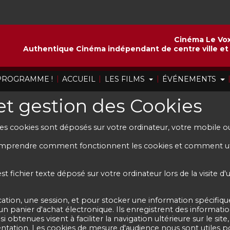
Cinéma Le Vox
Authentique Cinéma indépendant de centre ville et 
|
|
|
 PROGRAMME !
ACCUEIL
LES FILMS
ÉVÉNEMENTS
 et gestion des Cookies
 des cookies sont déposés sur votre ordinateur, votre mobile ou
rendre comment fonctionnent les cookies et comment utiliser
fichier texte déposé sur votre ordinateur lors de la visite d'u
ication, une session, et pour stocker une information spécifique
n panier d'achat électronique. Ils enregistrent des information
i obtenues visent à faciliter la navigation ultérieure sur le si
tation. Les cookies de mesure d'audience nous sont utiles po