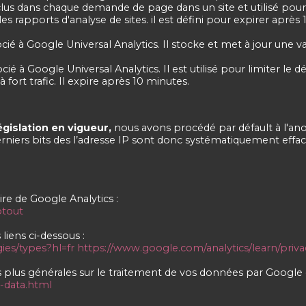
 inclus dans chaque demande de page dans un site et utilisé pour
 rapports d'analyse de sites. il est défini pour expirer après 
ié à Google Universal Analytics. Il stocke et met à jour une v
é à Google Universal Analytics. Il est utilisé pour limiter le d
 fort trafic. Il expire après 10 minutes.
gislation en vigueur,
nous avons procédé par défault à l'an
derniers bits des l’adresse IP sont donc systématiquement effa
ire de Google Analytics :
ptout
liens ci-dessous :
ies/types?hl=fr https://www.google.com/analytics/learn/priv
lus générales sur le traitement de vos données par Google et 
r-data.html