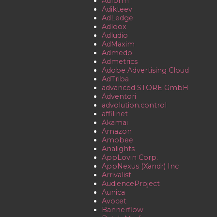
Adform
Adikteev
AdLedge
Adloox
Adludio
AdMaxim
Admedo
Admetrics
Adobe Advertising Cloud
AdTriba
advanced STORE GmbH
Adventori
advolution.control
affilinet
Akamai
Amazon
Amobee
Analights
AppLovin Corp.
AppNexus (Xandr) Inc
Arrivalist
AudienceProject
Aunica
Avocet
Bannerflow