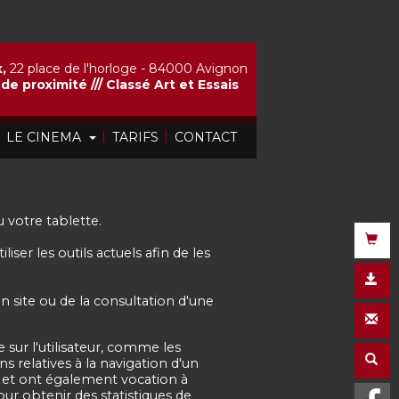
,
22 place de l'horloge - 84000 Avignon
de proximité ///
Classé Art et Essais
|
|
|
LE CINEMA
TARIFS
CONTACT
 votre tablette.
 les outils actuels afin de les
n site ou de la consultation d'une
 sur l'utilisateur, comme les
s relatives à la navigation d'un
te, et ont également vocation à
ur obtenir des statistiques de